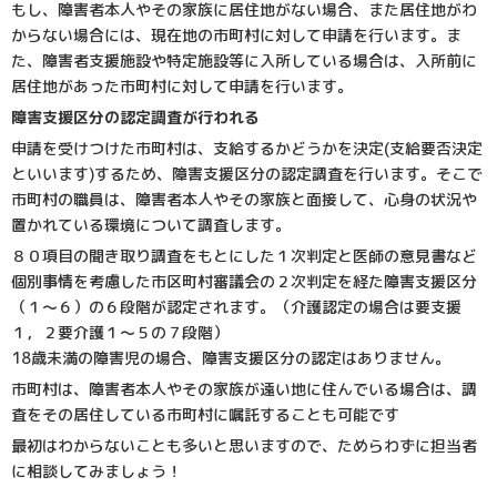
もし、障害者本人やその家族に居住地がない場合、また居住地がわ
からない場合には、現在地の市町村に対して申請を行います。ま
た、障害者支援施設や特定施設等に入所している場合は、入所前に
居住地があった市町村に対して申請を行います。
障害支援区分の認定調査が行われる
申請を受けつけた市町村は、支給するかどうかを決定(支給要否決定
といいます)するため、障害支援区分の認定調査を行います。そこで
市町村の職員は、障害者本人やその家族と面接して、心身の状況や
置かれている環境について調査します。
８０項目の聞き取り調査をもとにした１次判定と医師の意見書など
個別事情を考慮した市区町村審議会の２次判定を経た障害支援区分
（１～６）の６段階が認定されます。（介護認定の場合は要支援
１，２要介護１～５の７段階）
18歳未満の障害児の場合、障害支援区分の認定はありません。
市町村は、障害者本人やその家族が遠い地に住んでいる場合は、調
査をその居住している市町村に嘱託することも可能です
最初はわからないことも多いと思いますので、ためらわずに担当者
に相談してみましょう！